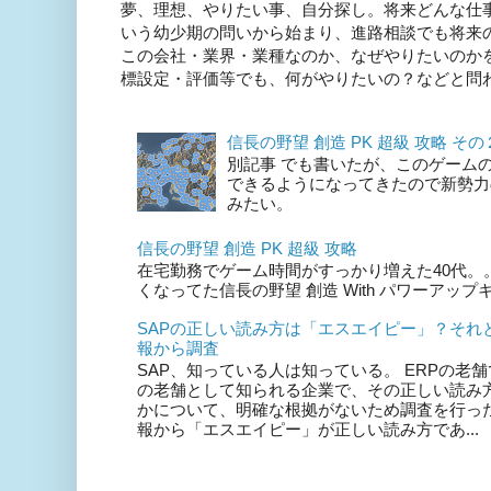
夢、理想、やりたい事、自分探し。将来どんな仕
いう幼少期の問いから始まり、進路相談でも将来
この会社・業界・業種なのか、なぜやりたいのか
標設定・評価等でも、何がやりたいの？などと問われ
信長の野望 創造 PK 超級 攻略 そ
別記事 でも書いたが、このゲーム
できるようになってきたので新勢力
みたい。
信長の野望 創造 PK 超級 攻略
在宅勤務でゲーム時間がすっかり増えた40代。。。
くなってた信長の野望 創造 With パワーアッ
SAPの正しい読み方は「エスエイピー」？それ
報から調査
SAP、知っている人は知っている。 ERPの老舗で
の老舗として知られる企業で、その正しい読み
かについて、明確な根拠がないため調査を行った
報から「エスエイピー」が正しい読み方であ...