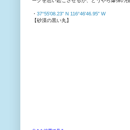
ークを思い起こさせるが、どうやら爆弾の
・
37°55'08.23" N 116°46'46.95" W
【砂漠の黒い丸】