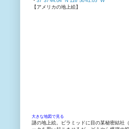
・
37°37'44.04" N 116°50'41.05" W
【アメリカの地上絵】
大きな地図で見る
謎の地上絵。ピラミッドに目の某秘密結社