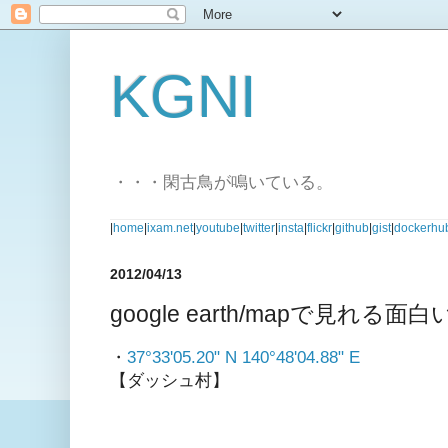
KGNI
・・・閑古鳥が鳴いている。
|
home
|
ixam.net
|
youtube
|
twitter
|
insta
|
flickr
|
github
|
gist
|
dockerhu
2012/04/13
google earth/mapで見れる
・
37°33'05.20" N 140°48'04.88" E
【ダッシュ村】