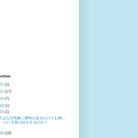
rchive
23
(1)
21
(17)
20
(7)
19
(1)
05
(1)
人はなぜ気象に興味があるわけでも無い
のに天気の話をするのか？
18
(19)