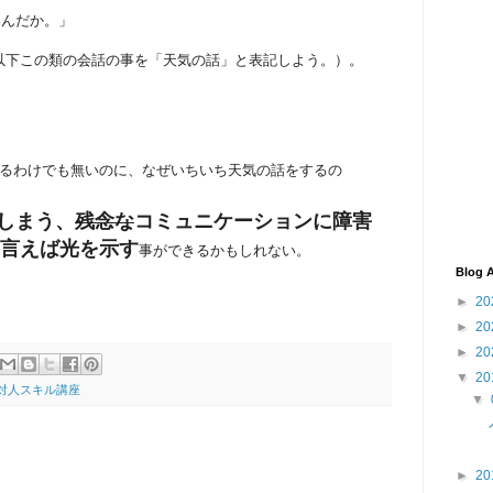
いんだか。」
以下この類の会話の事を「天気の話」と表記しよう。）。
るわけでも無いのに、なぜいちいち天気の話をするの
しまう、
残念な
コミュニケーションに障害
言えば光を示す
事ができるかもしれない。
Blog A
►
20
►
20
►
20
▼
20
対人スキル講座
▼
►
20