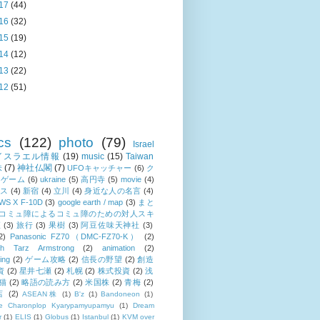
17
(44)
16
(32)
15
(19)
14
(12)
13
(22)
12
(51)
cs
(122)
photo
(79)
Israel
イスラエル情報
(19)
music
(15)
Taiwan
株
(7)
神社仏閣
(7)
UFOキャッチャー
(6)
ク
ンゲーム
(6)
ukraine
(5)
高円寺
(5)
movie
(4)
ス
(4)
新宿
(4)
立川
(4)
身近な人の名言
(4)
S X F-10D
(3)
google earth / map
(3)
まと
コミュ障によるコミュ障のための対人スキ
座
(3)
旅行
(3)
果樹
(3)
阿豆佐味天神社
(3)
2)
Panasonic FZ70（DMC-FZ70-K）
(2)
th Tarz Armstrong
(2)
animation
(2)
ing
(2)
ゲーム攻略
(2)
信長の野望
(2)
創造
資
(2)
星井七瀬
(2)
札幌
(2)
株式投資
(2)
浅
猫
(2)
略語の読み方
(2)
米国株
(2)
青梅
(2)
店
(2)
ASEAN株
(1)
B'z
(1)
Bandoneon
(1)
ne Charonplop Kyarypamyupamyu
(1)
Dream
r
(1)
ELIS
(1)
Globus
(1)
Istanbul
(1)
KVM over