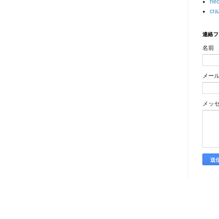
hec
cra
連絡フ
名前
メー
メッ