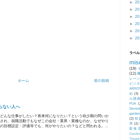
►
20
►
20
►
20
►
20
►
20
►
20
ラベル
mis
(19)
(12)
レー
ホーム
前の投稿
ビジネ
ARROW
め
(3)
ル講
PUK
(
らない人へ
Seven
garden
どんな仕事がしたい？将来何になりたい？という幼少期の問いか
(2)
投
され、就職活動でもなぜこの会社・業界・業種なのか、なぜやり
草
(2)
の目標設定・評価等でも、何がやりたいの？などと問われる。...
飲食
Caroli
Theate