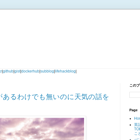
。
kr
|
github
|
gist
|
dockerhub
|
subblog
|
lifehackblog
|
このブ
があるわけでも無いのに天気の話を
Page
Ho
英
T
こ
バ