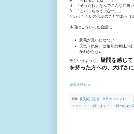
A：「今日暑いよねー！」
B：「そうだね。なんでこんなに暑
A：「まいっちゃうよなー。」
というたぐいの会話のことである（
本項はこういった会話に
意義が見いだせない
天気（気象）に格別の興味があ
かわからない
疑問を感じて
等というような、
を持った方への、大げさに
続きを読む »
時刻:
5月 07, 2019
0 件のコメント:
ラベル:
コミュ障によるコミュ障のための