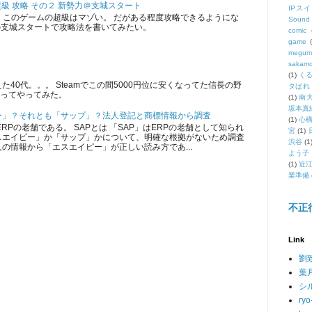
 超級 攻略 その２ 新勢力＠支城スタート
IPス
、このゲームの超級はマゾい。 だがある程度攻略できるようにな
Sound 
の支城スタートで攻略法を書いてみたい。
comic
game
megum
sakam
(1)
く
40代。。。 Steamでこの間5000円位に安くなってた信長の野
タばれ
を買ってやってみた。
(1)
南
坂本真
ー」？それとも「サップ」？法人登記と商標情報から調査
(1)
心
RPの老舗である。 SAPとは 「SAP」はERPの老舗として知られ
宮
(1)
スエイピー」か「サップ」かについて、明確な根拠がないため調査
渋谷
(1
の情報から「エスエイピー」が正しい読み方であ...
よう子
(1)
近
業準備
不正
Link
劉
葉
シ
ryo