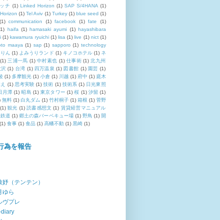
イッチ
(1)
Linked Horizon
(1)
SAP S/4HANA
(1)
Horizon
(1)
Tel Aviv
(1)
Turkey
(1)
blue seed
(1)
(1)
communication
(1)
facebook
(1)
fate
(1)
(1)
haifa
(1)
hamasaki ayumi
(1)
hayashibara
i
(1)
kawamura ryuichi
(1)
lisa
(1)
live
(1)
nict
(1)
oto maaya
(1)
sap
(1)
sapporo
(1)
technology
るりん
(1)
よみうりランド
(1)
キノコホテル
(1)
ネ
(1)
三浦一馬
(1)
中村素也
(1)
仕事術
(1)
北九州
大沢
(1)
台湾
(1)
四万温泉
(1)
図書館
(1)
園芸
(1)
綾
(1)
多摩観光
(1)
小倉
(1)
川越
(1)
府中
(1)
庭木
構え
(1)
思考実験
(1)
技術
(1)
技術系
(1)
日光東照
日月潭
(1)
昭島
(1)
東京タワー
(1)
桜
(1)
汐留
(1)
)
無料
(1)
白丸ダム
(1)
竹村桐子
(1)
箱根
(1)
菅野
(1)
観光
(1)
読書感想文
(1)
賃貸経営マニュアル
江鉄道
(1)
郷土の森バーベキュー場
(1)
野鳥
(1)
開
(1)
食事
(1)
食品
(1)
高幡不動
(1)
黒崎
(1)
行為を報告
致妤（テンテン）
月ゆら
ルヴプレ
-diary