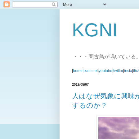
KGNI
・・・閑古鳥が鳴いている
|
home
|
ixam.net
|
youtube
|
twitter
|
insta
|
flic
2019/05/07
人はなぜ気象に興味
するのか？