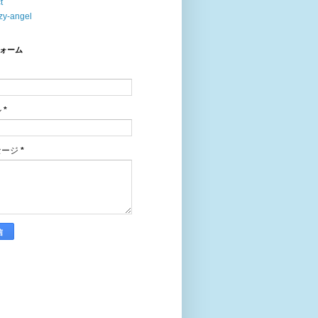
t
zy-angel
ォーム
ル
*
セージ
*