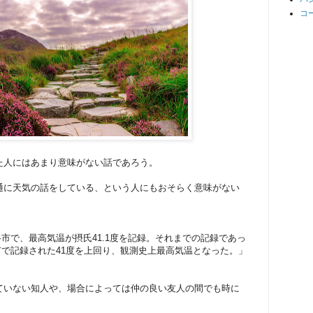
コ
た人にはあまり意味がない話であろう。
通に天気の話をしている、という人にもおそらく意味がない
。
熊谷市で、最高気温が摂氏41.1度を記録。それまでの記録であっ
十市で記録された41度を上回り、観測史上最高気温となった。」
ていない知人や、場合によっては仲の良い友人の間でも時に