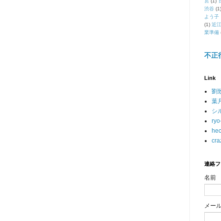
宮
(1)
渋谷
(1
よう子
(1)
近
業準備
不正
Link
劉
葉
シ
ryo
hec
cra
連絡フ
名前
メー