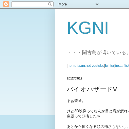
KGNI
・・・閑古鳥が鳴いている
|
home
|
ixam.net
|
youtube
|
twitter
|
insta
|
flic
2012/09/19
バイオハザードV
まぁ普通。
けど3D映像ってなんか目と肩が疲れ
肩凝って頭痛したｗ
あとから怖くなる類の怖さもないし