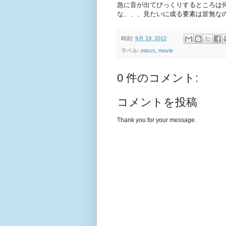
急に音が出てびっくりするところは
な、、、見たいに成る要素は皆無な
時刻:
9月 19, 2012
ラベル:
miscs
,
movie
0 件のコメント:
コメントを投稿
Thank you for your message.