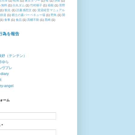
日月潭
(1)
昭島
(1)
東京タワー
(1)
桜
(1)
汐留
(1)
)
無料
(1)
白丸ダム
(1)
竹村桐子
(1)
箱根
(1)
菅野
(1)
観光
(1)
読書感想文
(1)
賃貸経営マニュアル
江鉄道
(1)
郷土の森バーベキュー場
(1)
野鳥
(1)
開
(1)
食事
(1)
食品
(1)
高幡不動
(1)
黒崎
(1)
行為を報告
致妤（テンテン）
月ゆら
ルヴプレ
-diary
t
zy-angel
ォーム
ル
*