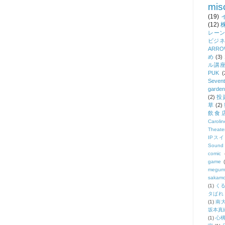
mis
(19)
(12)
レー
ビジネ
ARROW
め
(3)
ル講
PUK
(
Seven
garden
(2)
投
草
(2)
飲食
Caroli
Theate
IPス
Sound 
comic
game
megum
sakam
(1)
く
タばれ
(1)
南
坂本真
(1)
心