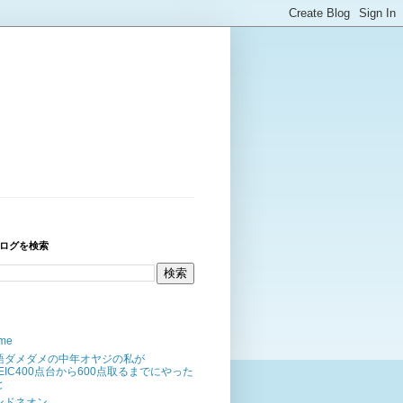
ログを検索
me
語ダメダメの中年オヤジの私が
OEIC400点台から600点取るまでにやった
と
ンドネオン