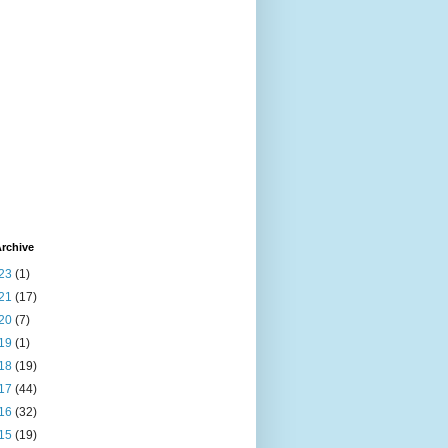
rchive
23
(1)
21
(17)
20
(7)
19
(1)
18
(19)
17
(44)
16
(32)
15
(19)