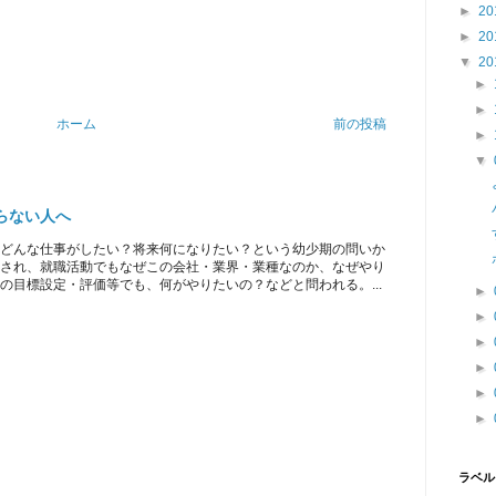
►
20
►
20
▼
20
►
►
ホーム
前の投稿
►
▼
らない人へ
どんな仕事がしたい？将来何になりたい？という幼少期の問いか
され、就職活動でもなぜこの会社・業界・業種なのか、なぜやり
の目標設定・評価等でも、何がやりたいの？などと問われる。...
►
►
►
►
►
►
ラベル