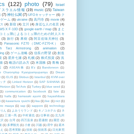
cs
(122)
photo
(79)
Israel
イスラエル情報
(19)
music
(15)
Taiwan
株
(7)
神社仏閣
(7)
UFOキャッチャー
(6)
ク
ンゲーム
(6)
ukraine
(5)
高円寺
(5)
movie
(4)
ス
(4)
新宿
(4)
立川
(4)
身近な人の名言
(4)
S X F-10D
(3)
google earth / map
(3)
まと
コミュ障によるコミュ障のための対人スキ
座
(3)
旅行
(3)
果樹
(3)
阿豆佐味天神社
(3)
2)
Panasonic FZ70（DMC-FZ70-K）
(2)
th Tarz Armstrong
(2)
animation
(2)
ing
(2)
ゲーム攻略
(2)
信長の野望
(2)
創造
資
(2)
星井七瀬
(2)
札幌
(2)
株式投資
(2)
浅
猫
(2)
略語の読み方
(2)
米国株
(2)
青梅
(2)
店
(2)
ASEAN株
(1)
B'z
(1)
Bandoneon
(1)
ne Charonplop Kyarypamyupamyu
(1)
Dream
r
(1)
ELIS
(1)
Globus
(1)
Istanbul
(1)
KVM over
イッチ
(1)
Linked Horizon
(1)
SAP S/4HANA
(1)
Horizon
(1)
Tel Aviv
(1)
Turkey
(1)
blue seed
(1)
(1)
communication
(1)
facebook
(1)
fate
(1)
(1)
haifa
(1)
hamasaki ayumi
(1)
hayashibara
i
(1)
kawamura ryuichi
(1)
lisa
(1)
live
(1)
nict
(1)
oto maaya
(1)
sap
(1)
sapporo
(1)
technology
るりん
(1)
よみうりランド
(1)
キノコホテル
(1)
ネ
(1)
三浦一馬
(1)
中村素也
(1)
仕事術
(1)
北九州
大沢
(1)
台湾
(1)
四万温泉
(1)
図書館
(1)
園芸
(1)
綾
(1)
多摩観光
(1)
小倉
(1)
川越
(1)
府中
(1)
庭木
構え
(1)
思考実験
(1)
技術
(1)
技術系
(1)
日光東照