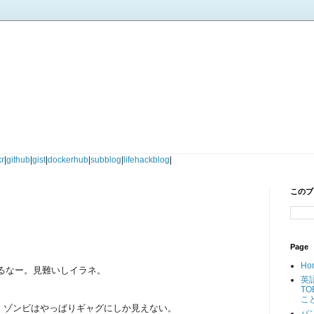
。
kr
|
github
|
gist
|
dockerhub
|
subblog
|
lifehackblog
|
このブ
Page
Ho
るなー。見難いしイラネ。
英
T
こ
、ゾンビはやっぱりギャグにしか見えない。
バ