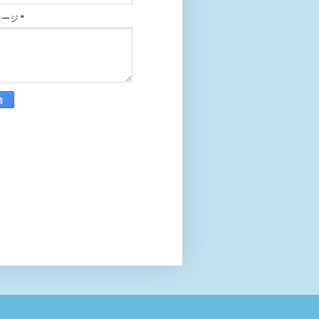
セージ
*