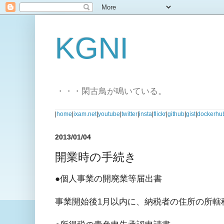
KGNI
・・・閑古鳥が鳴いている。
|
home
|
ixam.net
|
youtube
|
twitter
|
insta
|
flickr
|
github
|
gist
|
dockerhu
2013/01/04
開業時の手続き
●個人事業の開廃業等届出書
事業開始後1月以内に、納税者の住所の所轄