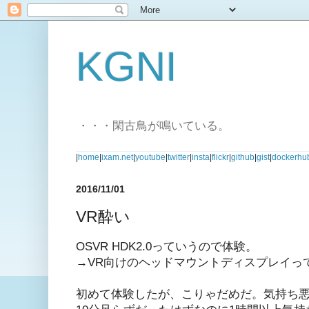
KGNI
・・・閑古鳥が鳴いている。
|
home
|
ixam.net
|
youtube
|
twitter
|
insta
|
flickr
|
github
|
gist
|
dockerhu
2016/11/01
VR酔い
OSVR HDK2.0っていうので体験。
→VR向けのヘッドマウントディスプレイっ
初めて体験したが、こりゃだめだ。気持ち