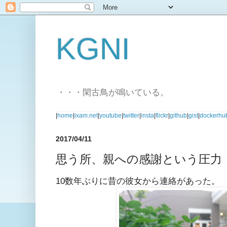
KGNI
・・・閑古鳥が鳴いている。
|
home
|
ixam.net
|
youtube
|
twitter
|
insta
|
flickr
|
github
|
gist
|
dockerhu
2017/04/11
思う所、親への感謝という圧力
10数年ぶりに昔の彼女から連絡があった。