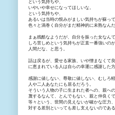
という気持ちや、
いやいや幸せになってほしいな。
という気持ちや、
あるいは当時の恨みがましい気持ちが蘇っ
色々と渦巻く自分がまだ精神的に未熟なん
まぁ残酷なようだが、自分を振った女なん
しろ苦しめという気持ちが正直一番強いの
人間だな、と思う。
話は戻るが、愛せる家族、いや憎まなくて
に恵まれている人は自らの幸運に感謝した
感謝に値しない、尊敬に値しない、むしろ
人や二人あなたにも居るだろう。
そういう人物の子に生まれた者への、親へ
蔑するなんて、とんでもない、親と仲良く
等々という、世間の見えないが確かな圧力
対する差別といっても差し支えないのであ